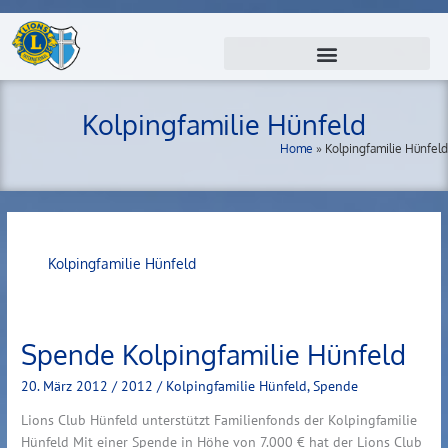
Zum
Inhalt
springen
Kolpingfamilie Hünfeld
Home
»
Kolpingfamilie Hünfeld
Kolpingfamilie Hünfeld
Spende Kolpingfamilie Hünfeld
Spende
Kolpingfamilie
20. März 2012
/
2012
/
Kolpingfamilie Hünfeld
,
Spende
Hünfeld
Lions Club Hünfeld unterstützt Familienfonds der Kolpingfamilie
Hünfeld Mit einer Spende in Höhe von 7.000 € hat der Lions Club