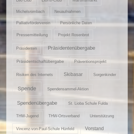
Leo Club
Michelsrombach
Neuaufnahmen
Palliativförderverein
Persönliche Daten
Pressemitteilung
Projekt Rosenbrot
Präsidentenübergabe
Präsidenten
Präsidentschaftübergabe
Präventionsprojekt
Skibasar
Risiken des Internets
Sorgenkinder
Spende
Spendensammel-Aktion
Spendenübergabe
St. Lioba Schule Fulda
THW-Jugend
THW-Ortsverband
Unterstützung
Vorstand
Vincenz-von-Paul-Schule Hünfeld