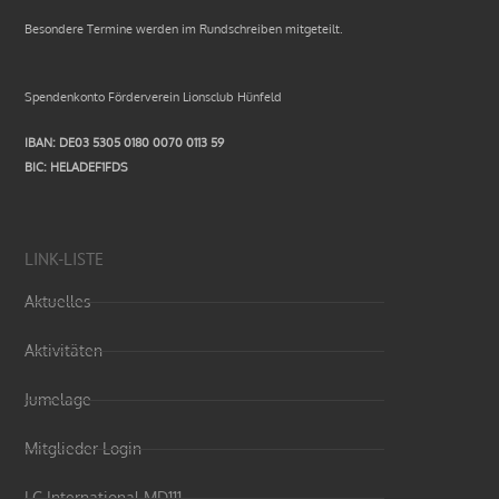
Besondere Termine werden im Rundschreiben mitgeteilt.
Spendenkonto Förderverein Lionsclub Hünfeld
IBAN: DE03 5305 0180 0070 0113 59
BIC: HELADEF1FDS
LINK-LISTE
Aktuelles
Aktivitäten
Jumelage
Mitglieder Login
LC International MD111