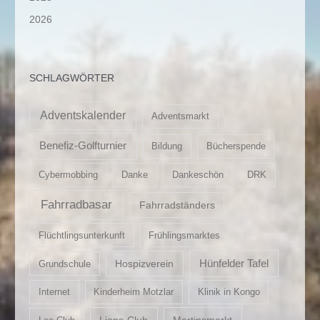
2026
SCHLAGWÖRTER
Adventskalender
Adventsmarkt
Benefiz-Golfturnier
Bildung
Bücherspende
Cybermobbing
Danke
Dankeschön
DRK
Fahrradbasar
Fahrradständers
Flüchtlingsunterkunft
Frühlingsmarktes
Hospizverein
Hünfelder Tafel
Grundschule
Internet
Kinderheim Motzlar
Klinik in Kongo
Lions-Club
Martinsmarkt