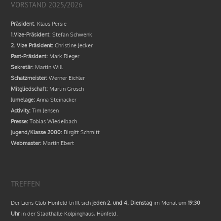
VORSTAND 2025/2026
Präsident
: Klaus Persie
1.Vize-Präsident
: Stefan Schwenk
2. Vize Präsident:
Christine Jecker
Past-Präsident:
Mark Rieger
Sekretär:
Martin Will
Schatzmeister:
Werner Eichler
Mitgliedschaft:
Martin Grosch
Jumelage:
Anna Steinacker
Activity:
Tim Jensen
Presse:
Tobias Wiedelbach
Jugend/Klasse 2000:
Birgitt Schmitt
Webmaster:
Martin Ebert
TREFFEN
Der Lions Club Hünfeld trifft sich
jeden 2. und 4. Dienstag
im Monat um
19:30
Uhr
in der Stadthalle Kolpinghaus, Hünfeld.