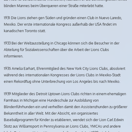
blinden Mannes beim Überqueren einer Straße miterlebt hatte.
1931 Die Lions ziehen gen Süden und gründen einen Club in Nuevo Laredo,
Mexiko. Der erste internationale Kongress außerhalb der USA findet im
kanadischen Toronto statt.
1933 Bei der Weltausstellung in Chicago können sich die Besucher in der
Abteilung für Sozialwissenschaften über die Arbeit der Lions Clubs
informieren.
1935 Amelia Earhart, Ehrenmitglied des New York City Lions Clubs, absolviert
während des internationalen Kongresses der Lions Clubs in Mexiko-Stadt
einen Rekordflug ohne Unterbrechung von Los Angeles bis nach Mexiko.
1939 Mitglieder des Detroit Uptown Lions Clubs richten in einem ehemaligen
Farmhaus in Michigan eine Hundeschule zur Ausbildung von
Blindenführhunden ein und verhelfen damit den Assistenzhunden zu größerer
Bekanntheit in aller Welt. Mit der Absicht, ein organisiertes
Baseballprogramm für Kinder zu etablieren, wendet sich der Lion Carl Edwin
Stotz aus Williamsport in Pennsylvania an Lions Clubs, YMCAs und andere