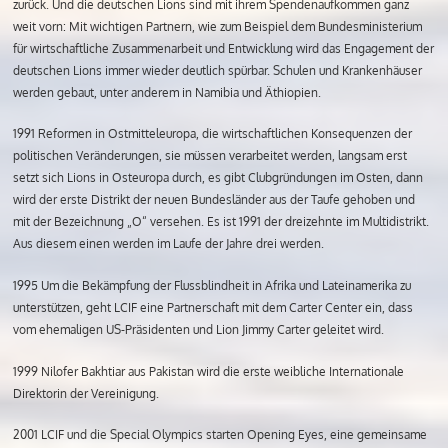
zurück. Und die deutschen Lions sind mit ihrem Spendenaufkommen ganz
weit vorn: Mit wichtigen Partnern, wie zum Beispiel dem Bundesministerium
für wirtschaftliche Zusammenarbeit und Entwicklung wird das Engagement der
deutschen Lions immer wieder deutlich spürbar. Schulen und Krankenhäuser
werden gebaut, unter anderem in Namibia und Äthiopien.
1991 Reformen in Ostmitteleuropa, die wirtschaftlichen Konsequenzen der
politischen Veränderungen, sie müssen verarbeitet werden, langsam erst
setzt sich Lions in Osteuropa durch, es gibt Clubgründungen im Osten, dann
wird der erste Distrikt der neuen Bundesländer aus der Taufe gehoben und
mit der Bezeichnung „O“ versehen. Es ist 1991 der dreizehnte im Multidistrikt.
Aus diesem einen werden im Laufe der Jahre drei werden.
1995 Um die Bekämpfung der Flussblindheit in Afrika und Lateinamerika zu
unterstützen, geht LCIF eine Partnerschaft mit dem Carter Center ein, dass
vom ehemaligen US-Präsidenten und Lion Jimmy Carter geleitet wird.
1999 Nilofer Bakhtiar aus Pakistan wird die erste weibliche Internationale
Direktorin der Vereinigung.
2001 LCIF und die Special Olympics starten Opening Eyes, eine gemeinsame