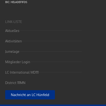
BIC: HELADEF1FDS
LINK-LISTE
Aktuelles
Aktivitäten
Jumelage
Mitglieder Login
LC International MD111
District 111MN
Nachricht an LC Hünfeld