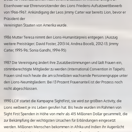
Eisenhower war Ehrenvorsitzender des Lions Friedens-Aufsatzwettbewerb
von 1966-1967. Ankündigung der Leos Jimmy Carter war bereits Lion, bevor er
Präsident der
Vereinigten Staaten von Amerika wurde.
1986 Mutter Teresa nimmt den Lions-Humanitärpreis entgegen. (Auszug
weitere Preisträger; David Foster, 2013-14; Andrea Bocelli, 2012-13; Jimmy
Carter, 1995-96; Sonia Gandhi, 1994-95)
1987 Die Vereinigung ändert ihre Zusatzbestimmungen und lädt Frauen ein,
stimmberechtigte Mitglieder zu werden (International Convention in Taipeh).
Frauen sind noch heute die am schnellsten wachsende Personengruppe unter
den Lions-Neumitgliedern: Bei 13 Prozent Frauenanteil ist der Prozess noch
nicht abgeschlossen.
1990 LCIF startet die Kampagne SightFirst, sie wird zur größten Activity, die
Lions weltweit je ins Leben gerufen hat. Bis heute wurden im Rahmen von
Sight First Spenden in Höhe von mehr als 415 Millionen Dollar gesammelt, die
zur Bekämpfung der wichtigsten Ursachen für Erblindungen eingesetzt
werden. Millionen Menschen bekommen in Afrika und Indien ihr Augenlicht