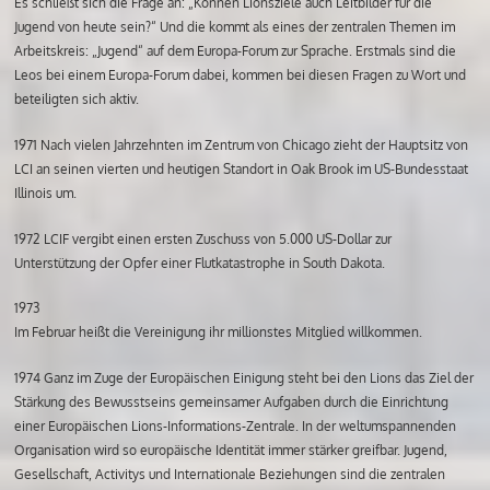
Es schließt sich die Frage an: „Können Lionsziele auch Leitbilder für die
Jugend von heute sein?“ Und die kommt als eines der zentralen Themen im
Arbeitskreis: „Jugend“ auf dem Europa-Forum zur Sprache. Erstmals sind die
Leos bei einem Europa-Forum dabei, kommen bei diesen Fragen zu Wort und
beteiligten sich aktiv.
1971 Nach vielen Jahrzehnten im Zentrum von Chicago zieht der Hauptsitz von
LCI an seinen vierten und heutigen Standort in Oak Brook im US-Bundesstaat
Illinois um.
1972 LCIF vergibt einen ersten Zuschuss von 5.000 US-Dollar zur
Unterstützung der Opfer einer Flutkatastrophe in South Dakota.
1973
Im Februar heißt die Vereinigung ihr millionstes Mitglied willkommen.
1974 Ganz im Zuge der Europäischen Einigung steht bei den Lions das Ziel der
Stärkung des Bewusstseins gemeinsamer Aufgaben durch die Einrichtung
einer Europäischen Lions-Informations-Zentrale. In der weltumspannenden
Organisation wird so europäische Identität immer stärker greifbar. Jugend,
Gesellschaft, Activitys und Internationale Beziehungen sind die zentralen