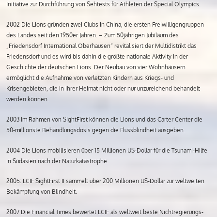
Initiative zur Durchführung von Sehtests für Athleten der Special Olympics.
2002 Die Lions gründen zwei Clubs in China, die ersten Freiwilligengruppen
des Landes seit den 1950er Jahren. – Zum 50jährigen Jubiläum des
„Friedensdorf International Oberhausen“ revitalisiert der Multidistrikt das
Friedensdorf und es wird bis dahin die größte nationale Aktivity in der
Geschichte der deutschen Lions. Der Neubau von vier Wohnhäusern
ermöglicht die Aufnahme von verletzten Kindern aus Kriegs- und
Krisengebieten, die in ihrer Heimat nicht oder nur unzureichend behandelt
werden können.
2003 Im Rahmen von SightFirst können die Lions und das Carter Center die
50-millionste Behandlungsdosis gegen die Flussblindheit ausgeben.
2004 Die Lions mobilisieren über 15 Millionen US-Dollar für die Tsunami-Hilfe
in Südasien nach der Naturkatastrophe.
2005: LCIF SightFirst II sammelt über 200 Millionen US-Dollar zur weltweiten
Bekämpfung von Blindheit.
2007 Die Financial Times bewertet LCIF als weltweit beste Nichtregierungs-