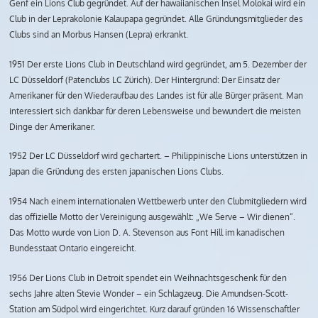
Genf ein Lions Club gegründet. Auf der hawaiianischen Insel Molokai wird ein
Club in der Leprakolonie Kalaupapa gegründet. Alle Gründungsmitglieder des
Clubs sind an Morbus Hansen (Lepra) erkrankt.
1951 Der erste Lions Club in Deutschland wird gegründet, am 5. Dezember der
LC Düsseldorf (Patenclubs LC Zürich). Der Hintergrund: Der Einsatz der
Amerikaner für den Wiederaufbau des Landes ist für alle Bürger präsent. Man
interessiert sich dankbar für deren Lebensweise und bewundert die meisten
Dinge der Amerikaner.
1952 Der LC Düsseldorf wird gechartert. – Philippinische Lions unterstützen in
Japan die Gründung des ersten japanischen Lions Clubs.
1954 Nach einem internationalen Wettbewerb unter den Clubmitgliedern wird
das offizielle Motto der Vereinigung ausgewählt: „We Serve – Wir dienen“.
Das Motto wurde von Lion D. A. Stevenson aus Font Hill im kanadischen
Bundesstaat Ontario eingereicht.
1956 Der Lions Club in Detroit spendet ein Weihnachtsgeschenk für den
sechs Jahre alten Stevie Wonder – ein Schlagzeug. Die Amundsen-Scott-
Station am Südpol wird eingerichtet. Kurz darauf gründen 16 Wissenschaftler