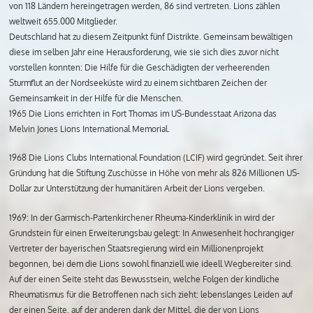
von 118 Ländern hereingetragen werden, 86 sind vertreten. Lions zählen
weltweit 655.000 Mitglieder.
Deutschland hat zu diesem Zeitpunkt fünf Distrikte. Gemeinsam bewältigen
diese im selben Jahr eine Herausforderung, wie sie sich dies zuvor nicht
vorstellen konnten: Die Hilfe für die Geschädigten der verheerenden
Sturmflut an der Nordseeküste wird zu einem sichtbaren Zeichen der
Gemeinsamkeit in der Hilfe für die Menschen.
1965 Die Lions errichten in Fort Thomas im US-Bundesstaat Arizona das
Melvin Jones Lions International Memorial.
1968 Die Lions Clubs International Foundation (LCIF) wird gegründet. Seit ihrer
Gründung hat die Stiftung Zuschüsse in Höhe von mehr als 826 Millionen US-
Dollar zur Unterstützung der humanitären Arbeit der Lions vergeben.
1969: In der Garmisch-Partenkirchener Rheuma-Kinderklinik in wird der
Grundstein für einen Erweiterungsbau gelegt: In Anwesenheit hochrangiger
Vertreter der bayerischen Staatsregierung wird ein Millionenprojekt
begonnen, bei dem die Lions sowohl finanziell wie ideell Wegbereiter sind.
Auf der einen Seite steht das Bewusstsein, welche Folgen der kindliche
Rheumatismus für die Betroffenen nach sich zieht: lebenslanges Leiden auf
der einen Seite, auf der anderen dank der Mittel, die der von Lions