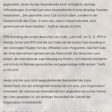
gegründete „Verein für das rheumakranke Kind“ ermöglicht, wichtige
Hilfestellungen. Erstmals kann eine Gesamtdistrikt-Activity derartige Summen
mobilisieren. „Der autonome Lions Club ist nicht allein, sondern in der
Gemeinschaft aller Clubs. Er kann also, wenn’s darauf ankommt, auch
gemeinsam mit ihnen handeln.“, heißt es damals im LION.
1970 Gründung des ersten deutschen Leo Clubs „Lahn-Dill“ am 12. 12. 1970 in
Wetzlar. Schon seit 1957 sind die Leo Clubs mit der ersten Club-Gründung in
den Vereinigten Staaten Teil des offiziellen Lions Programms. Alle fünf Clubs
der Zone übernehmen gemeinsam die Patenschaft. Die deutschen Leos
wollen „die internationale Jugendbewegung fördern, sich kulturell orientieren
und Activity im Rahmen persönlicher und gegenseitiger Hilfe leisten“, heißt
es im LION.
Heute sind die Leos nicht wegzudenkender Bestandteil der Lions
Deutschland. Aus der anfänglichen Activity hat sich eine „Leo-Organisation“
entwickelt, die national wie international hoch angesehen ein echter Partner
der Lions geworden ist, ein wichtiger Bestandteil der Zukunft der
Organisation im Multidistrikt.