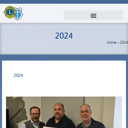
Zum
Inhalt
springen
2024
Home
»
2024
2024
Lions-
Mitglied
Werner
Deisenroth
spendet