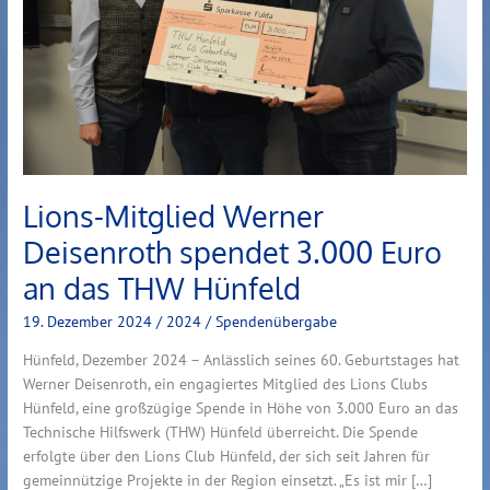
3.000
Euro
an
das
THW
Hünfeld
Lions-Mitglied Werner
Deisenroth spendet 3.000 Euro
an das THW Hünfeld
19. Dezember 2024
/
2024
/
Spendenübergabe
Hünfeld, Dezember 2024 – Anlässlich seines 60. Geburtstages hat
Werner Deisenroth, ein engagiertes Mitglied des Lions Clubs
Hünfeld, eine großzügige Spende in Höhe von 3.000 Euro an das
Technische Hilfswerk (THW) Hünfeld überreicht. Die Spende
erfolgte über den Lions Club Hünfeld, der sich seit Jahren für
gemeinnützige Projekte in der Region einsetzt. „Es ist mir […]