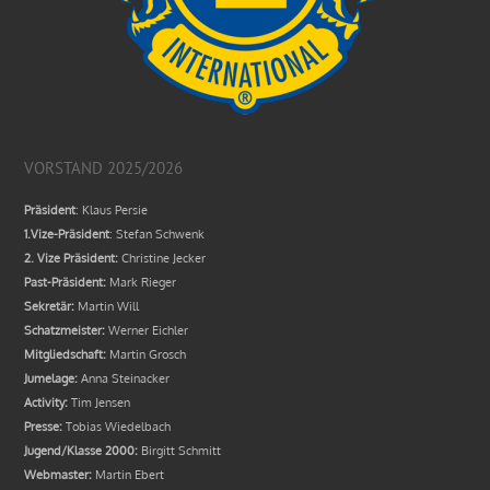
VORSTAND 2025/2026
Präsident
: Klaus Persie
1.Vize-Präsident
: Stefan Schwenk
2. Vize Präsident:
Christine Jecker
Past-Präsident:
Mark Rieger
Sekretär:
Martin Will
Schatzmeister:
Werner Eichler
Mitgliedschaft:
Martin Grosch
Jumelage:
Anna Steinacker
Activity:
Tim Jensen
Presse:
Tobias Wiedelbach
Jugend/Klasse 2000:
Birgitt Schmitt
Webmaster:
Martin Ebert