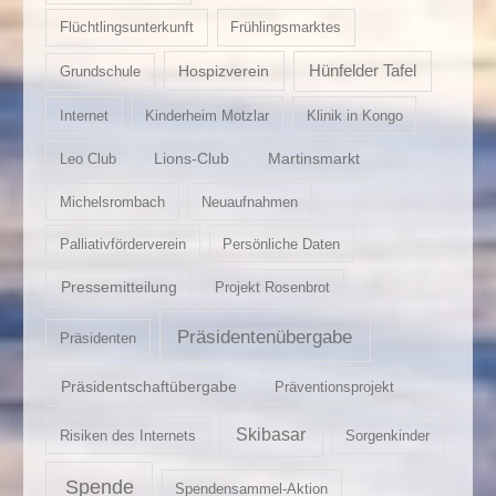
Flüchtlingsunterkunft
Frühlingsmarktes
Hospizverein
Hünfelder Tafel
Grundschule
Internet
Kinderheim Motzlar
Klinik in Kongo
Lions-Club
Martinsmarkt
Leo Club
Michelsrombach
Neuaufnahmen
Palliativförderverein
Persönliche Daten
Pressemitteilung
Projekt Rosenbrot
Präsidentenübergabe
Präsidenten
Präsidentschaftübergabe
Präventionsprojekt
Skibasar
Risiken des Internets
Sorgenkinder
Spende
Spendensammel-Aktion