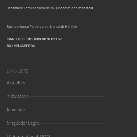
Besondere Termine werden im Rundschreiben mitgeteilt.
Spendenkonto Förderverein Lionsclub Hünfeld
IBAN: DE03 5305 0180 0070 0113 59
BIC: HELADEF1FDS
LINK-LISTE
Aktuelles
Aktivitäten
Jumelage
Mitglieder Login
LC International MD111