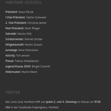
VORSTAND 2025/2026
Präsident
: Klaus Persie
1.Vize-Präsident
: Stefan Schwenk
2. Vize Präsident:
Christine Jecker
Past-Präsident:
Mark Rieger
Sekretär:
Martin Will
Schatzmeister:
Werner Eichler
Mitgliedschaft:
Martin Grosch
Jumelage:
Anna Steinacker
Activity:
Tim Jensen
Presse:
Tobias Wiedelbach
Jugend/Klasse 2000:
Birgitt Schmitt
Webmaster:
Martin Ebert
TREFFEN
Der Lions Club Hünfeld trifft sich
jeden 2. und 4. Dienstag
im Monat um
19:30
Uhr
in der Stadthalle Kolpinghaus, Hünfeld.