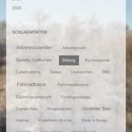
2026
SCHLAGWÖRTER
Adventskalender
Adventsmarkt
Benefiz-Golfturnier
Bildung
Bücherspende
Cybermobbing
Danke
Dankeschön
DRK
Fahrradbasar
Fahrradständers
Flüchtlingsunterkunft
Frühlingsmarktes
Hospizverein
Hünfelder Tafel
Grundschule
Internet
Kinderheim Motzlar
Klinik in Kongo
Lions-Club
Martinsmarkt