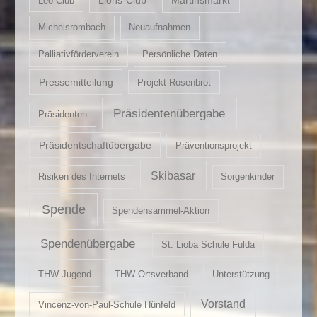
Leo Club
Michelsrombach
Neuaufnahmen
Palliativförderverein
Persönliche Daten
Pressemitteilung
Projekt Rosenbrot
Präsidentenübergabe
Präsidenten
Präsidentschaftübergabe
Präventionsprojekt
Skibasar
Risiken des Internets
Sorgenkinder
Spende
Spendensammel-Aktion
Spendenübergabe
St. Lioba Schule Fulda
THW-Jugend
THW-Ortsverband
Unterstützung
Vorstand
Vincenz-von-Paul-Schule Hünfeld