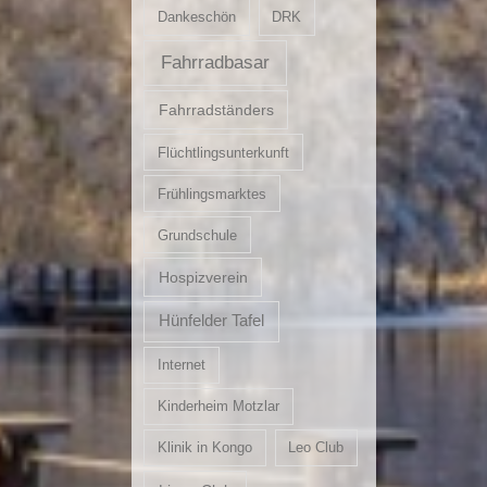
Dankeschön
DRK
Fahrradbasar
Fahrradständers
Flüchtlingsunterkunft
Frühlingsmarktes
Grundschule
Hospizverein
Hünfelder Tafel
Internet
Kinderheim Motzlar
Klinik in Kongo
Leo Club