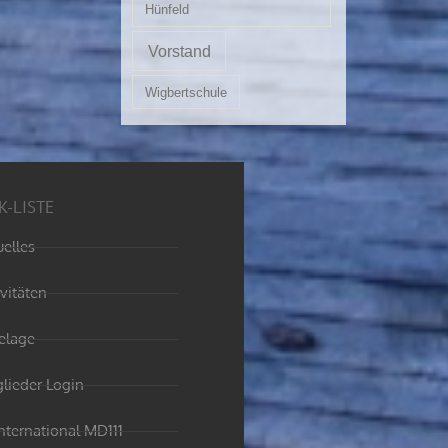
Hünfeld
Vorstand
Wigbertschule
K-LISTE
uelles
ivitäten
elage
glieder Login
International MD111