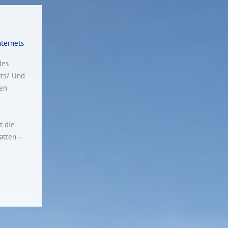
nternets
des
ats? Und
en
t die
atten –