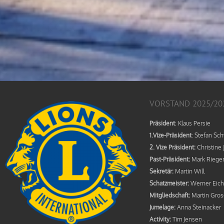
VORSTAND 2025/20
Präsident
: Klaus Persie
1.Vize-Präsident
: Stefan Sc
2. Vize Präsident:
Christine 
Past-Präsident:
Mark Riege
Sekretär:
Martin Will
Schatzmeister:
Werner Eich
Mitgliedschaft:
Martin Gros
Jumelage:
Anna Steinacker
Activity:
Tim Jensen