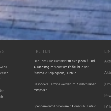
26
TREFFEN
LIN
Akt
Der Lions Club Hünfeld trifft sich
jeden 2. und
hwenk
4. Dienstag
im Monat um
19:30 Uhr
in der
Akt
Jecker
Stadthalle Kolpinghaus, Hünfeld.
r
Jum
Besondere Termine werden im Rundschreiben
mitgeteilt.
ler
Mit
ch
Spendenkonto Förderverein Lionsclub Hünfeld
LC 