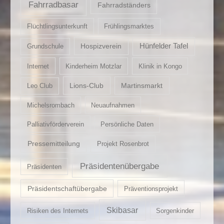
Fahrradbasar
Fahrradständers
Flüchtlingsunterkunft
Frühlingsmarktes
Hospizverein
Hünfelder Tafel
Grundschule
Internet
Kinderheim Motzlar
Klinik in Kongo
Lions-Club
Martinsmarkt
Leo Club
Michelsrombach
Neuaufnahmen
Palliativförderverein
Persönliche Daten
Pressemitteilung
Projekt Rosenbrot
Präsidentenübergabe
Präsidenten
Präsidentschaftübergabe
Präventionsprojekt
Skibasar
Risiken des Internets
Sorgenkinder