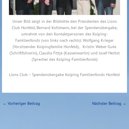
Unser Bild zeigt in der Bildmitte den Präsidenten des Lions
Club Hünfeld, Bernard Kohlmann, bei der Spendenübergabe,
umrahmt von den Kontaktpersonen des Kolping-
Familienfonds (von links nach rechts): Wolfgang Krieger
(Vorsitzender Kolpingfamilie Hünfeld), Kristin Weber-Gute
(Schriftführerin), Claudia Fittje (Kassenwartin) und Josef Herbst
(Sprecher des Kolping-Familienfonds)
Lions Club – Spendenübergabe Kolping Familienfonds Hünfeld
←
Vorheriger Beitrag
Nächster Beitrag
→