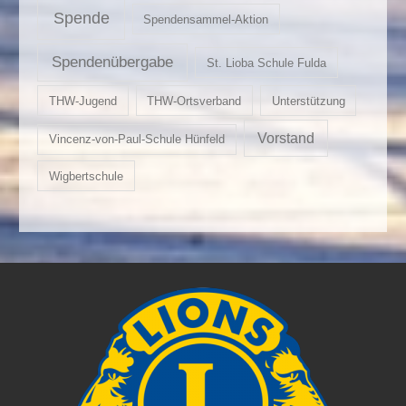
Spende
Spendensammel-Aktion
Spendenübergabe
St. Lioba Schule Fulda
THW-Jugend
THW-Ortsverband
Unterstützung
Vorstand
Vincenz-von-Paul-Schule Hünfeld
Wigbertschule