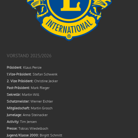
VORSTAND 2025/2026
Präsident
: Klaus Persie
1.Vize-Präsident
: Stefan Schwenk
2. Vize Präsident:
Christine Jecker
Past-Präsident:
Mark Rieger
Sekretär:
Martin Will
Schatzmeister:
Werner Eichler
Mitgliedschaft:
Martin Grosch
Jumelage:
Anna Steinacker
Activity:
Tim Jensen
Presse:
Tobias Wiedelbach
Jugend/Klasse 2000:
Birgitt Schmitt