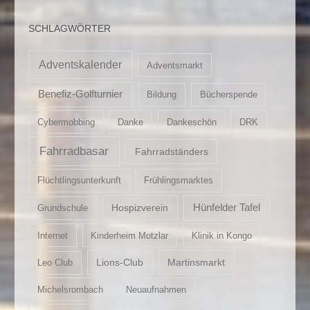
SCHLAGWÖRTER
Adventskalender
Adventsmarkt
Benefiz-Golfturnier
Bildung
Bücherspende
Cybermobbing
Danke
Dankeschön
DRK
Fahrradbasar
Fahrradständers
Flüchtlingsunterkunft
Frühlingsmarktes
Hospizverein
Hünfelder Tafel
Grundschule
Internet
Kinderheim Motzlar
Klinik in Kongo
Lions-Club
Martinsmarkt
Leo Club
Michelsrombach
Neuaufnahmen