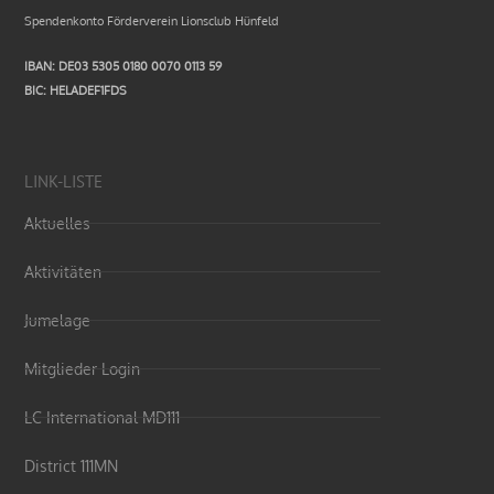
Spendenkonto Förderverein Lionsclub Hünfeld
IBAN: DE03 5305 0180 0070 0113 59
BIC: HELADEF1FDS
LINK-LISTE
Aktuelles
Aktivitäten
Jumelage
Mitglieder Login
LC International MD111
District 111MN