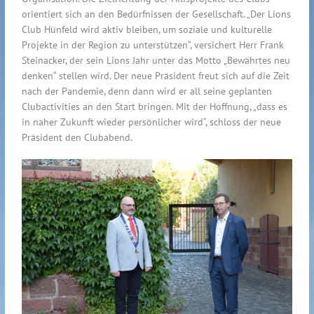
orientiert sich an den Bedürfnissen der Gesellschaft. „Der Lions
Club Hünfeld wird aktiv bleiben, um soziale und kulturelle
Projekte in der Region zu unterstützen“, versichert Herr Frank
Steinacker, der sein Lions Jahr unter das Motto „Bewährtes neu
denken“ stellen wird. Der neue Präsident freut sich auf die Zeit
nach der Pandemie, denn dann wird er all seine geplanten
Clubactivities an den Start bringen. Mit der Hoffnung, „dass es
in naher Zukunft wieder persönlicher wird“, schloss der neue
Präsident den Clubabend.