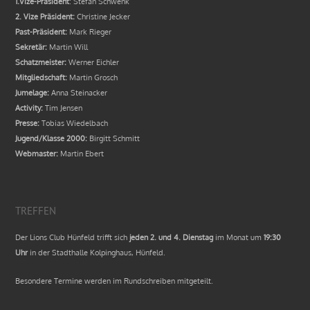
1.Vize-Präsident
: Stefan Schwenk
2. Vize Präsident:
Christine Jecker
Past-Präsident:
Mark Rieger
Sekretär:
Martin Will
Schatzmeister:
Werner Eichler
Mitgliedschaft:
Martin Grosch
Jumelage:
Anna Steinacker
Activity:
Tim Jensen
Presse:
Tobias Wiedelbach
Jugend/Klasse 2000:
Birgitt Schmitt
Webmaster:
Martin Ebert
TREFFEN
Der Lions Club Hünfeld trifft sich
jeden 2. und 4. Dienstag
im Monat um
19:30
Uhr
in der Stadthalle Kolpinghaus, Hünfeld.
Besondere Termine werden im Rundschreiben mitgeteilt.