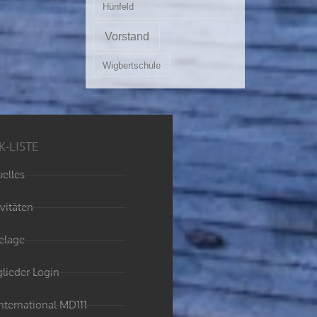
Hünfeld
Vorstand
Wigbertschule
K-LISTE
uelles
ivitäten
elage
glieder Login
International MD111