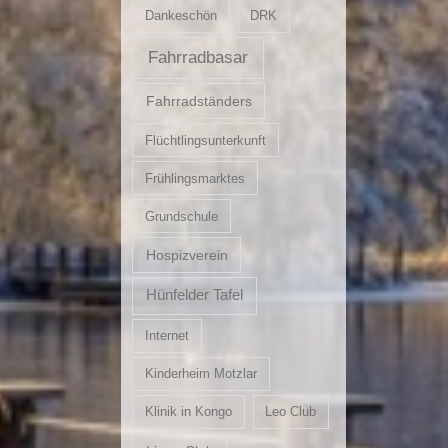
Dankeschön
DRK
Fahrradbasar
Fahrradständers
Flüchtlingsunterkunft
Frühlingsmarktes
Grundschule
Hospizverein
Hünfelder Tafel
Internet
Kinderheim Motzlar
Klinik in Kongo
Leo Club