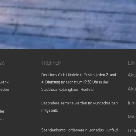
26
TREFFEN
LIN
Akt
Der Lions Club Hünfeld trifft sich
jeden 2. und
hwenk
4. Dienstag
im Monat um
19:30 Uhr
in der
Akt
Jecker
Stadthalle Kolpinghaus, Hünfeld.
r
Jum
Besondere Termine werden im Rundschreiben
mitgeteilt.
ler
Mit
ch
Spendenkonto Förderverein Lionsclub Hünfeld
LC 