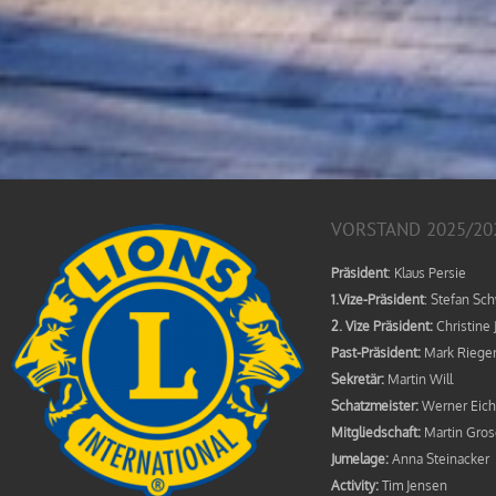
VORSTAND 2025/20
Präsident
: Klaus Persie
1.Vize-Präsident
: Stefan Sc
2. Vize Präsident:
Christine 
Past-Präsident:
Mark Riege
Sekretär:
Martin Will
Schatzmeister:
Werner Eich
Mitgliedschaft:
Martin Gros
Jumelage:
Anna Steinacker
Activity:
Tim Jensen