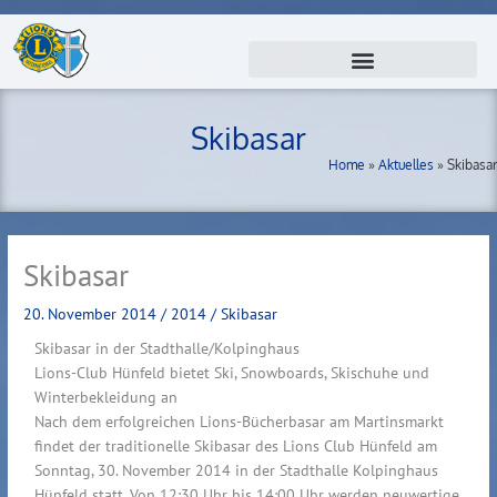
Zum
Inhalt
springen
Skibasar
Home
»
Aktuelles
»
Skibasar
Skibasar
20. November 2014
/
2014
/
Skibasar
Skibasar in der Stadthalle/Kolpinghaus
Lions-Club Hünfeld bietet Ski, Snowboards, Skischuhe und
Winterbekleidung an
Nach dem erfolgreichen Lions-Bücherbasar am Martinsmarkt
findet der traditionelle Skibasar des Lions Club Hünfeld am
Sonntag, 30. November 2014 in der Stadthalle Kolpinghaus
Hünfeld statt. Von 12:30 Uhr bis 14:00 Uhr werden neuwertige