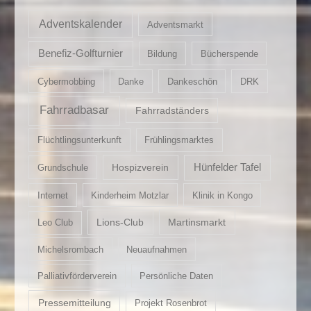
Adventskalender
Adventsmarkt
Benefiz-Golfturnier
Bildung
Bücherspende
Cybermobbing
Danke
Dankeschön
DRK
Fahrradbasar
Fahrradständers
Flüchtlingsunterkunft
Frühlingsmarktes
Hospizverein
Hünfelder Tafel
Grundschule
Internet
Kinderheim Motzlar
Klinik in Kongo
Lions-Club
Martinsmarkt
Leo Club
Michelsrombach
Neuaufnahmen
Palliativförderverein
Persönliche Daten
Pressemitteilung
Projekt Rosenbrot