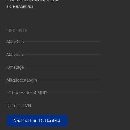
IBAN: DE03 5305 0180 0070 0113 59
BIC: HELADEF1FDS
LINK-LISTE
Aktuelles
Aktivitäten
Jumelage
Mitglieder Login
LC International MD111
District 111MN
Nachricht an LC Hünfeld