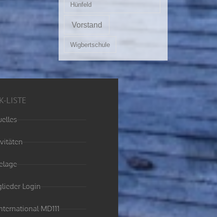
Hünfeld
Vorstand
Wigbertschule
K-LISTE
uelles
ivitäten
elage
glieder Login
International MD111