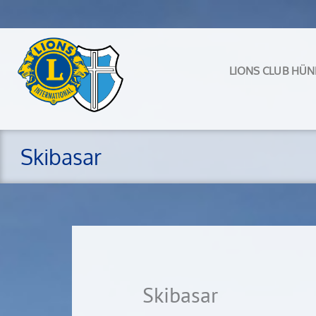
Zum
Inhalt
springen
LIONS CLUB HÜN
Skibasar
Skibasar