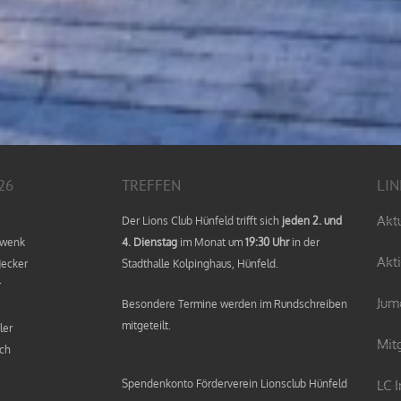
26
TREFFEN
LIN
Akt
Der Lions Club Hünfeld trifft sich
jeden 2. und
hwenk
4. Dienstag
im Monat um
19:30 Uhr
in der
Akt
Jecker
Stadthalle Kolpinghaus, Hünfeld.
r
Jum
Besondere Termine werden im Rundschreiben
mitgeteilt.
ler
Mit
ch
Spendenkonto Förderverein Lionsclub Hünfeld
LC 