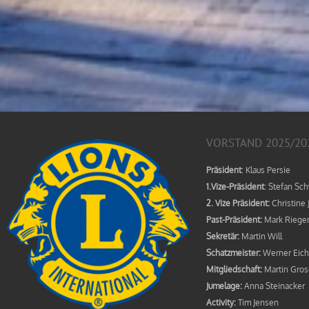
VORSTAND 2025/20
Präsident
: Klaus Persie
1.Vize-Präsident
: Stefan Sc
2. Vize Präsident:
Christine 
Past-Präsident:
Mark Riege
Sekretär:
Martin Will
Schatzmeister:
Werner Eich
Mitgliedschaft:
Martin Gros
Jumelage:
Anna Steinacker
Activity:
Tim Jensen