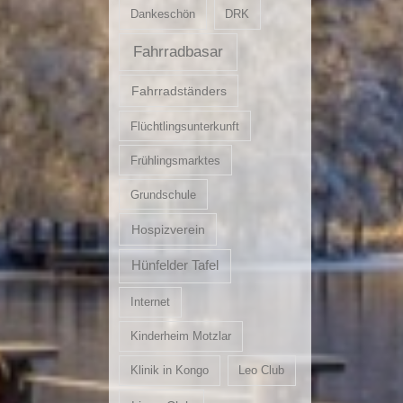
Dankeschön
DRK
Fahrradbasar
Fahrradständers
Flüchtlingsunterkunft
Frühlingsmarktes
Grundschule
Hospizverein
Hünfelder Tafel
Internet
Kinderheim Motzlar
Klinik in Kongo
Leo Club