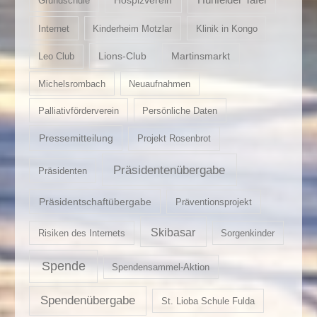
Grundschule
Internet
Kinderheim Motzlar
Klinik in Kongo
Lions-Club
Martinsmarkt
Leo Club
Michelsrombach
Neuaufnahmen
Palliativförderverein
Persönliche Daten
Pressemitteilung
Projekt Rosenbrot
Präsidentenübergabe
Präsidenten
Präsidentschaftübergabe
Präventionsprojekt
Skibasar
Risiken des Internets
Sorgenkinder
Spende
Spendensammel-Aktion
Spendenübergabe
St. Lioba Schule Fulda