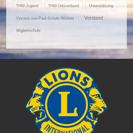
THW-Jugend
THW-Ortsverband
Unterstützung
Vorstand
Vincenz-von-Paul-Schule Hünfeld
Wigbertschule