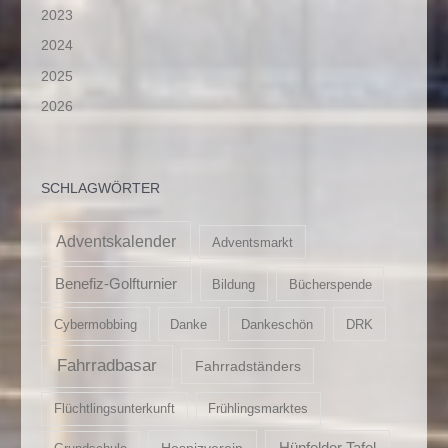
2023
2024
2025
2026
SCHLAGWÖRTER
Adventskalender
Adventsmarkt
Benefiz-Golfturnier
Bildung
Bücherspende
Cybermobbing
Danke
Dankeschön
DRK
Fahrradbasar
Fahrradständers
Flüchtlingsunterkunft
Frühlingsmarktes
Hospizverein
Hünfelder Tafel