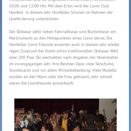
10:00 und 12:00 Uhr. Mit dem Erlös wird der Lions Club
Hünfeld in diesem Jahr Hünfelder Schulen im Rahmen der
Leseförderung unterstützen.
Der Skibasar zählt neben Fahrradbasar und Bücherbasar am
Martinsmarkt zu den Höhepunkten eines Lions Jahres. Die
Hünfelder Lions Freunde erwarten auch in diesem Jahr wieder
regen Zuspruch bei ihrem schon traditionellen Skibasar. Weit
über 200 Paar Ski wechselten nach Angaben der Veranstalter
im vorangegangen Jahr ihre Besitzer. Dazu viele Skischuhe,
Snowboards und vor allem Winterbekleidung. Viele Modelle
wurden an den Mann oder die Frau gebracht, sehr schnell
waren die Lionsfreunde ausverkauft.