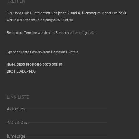
TREFFEN
Der Lions Club Hünfeld trifft sich
jeden 2. und 4. Dienstag
im Monat um
19:30
Uhr
in der Stadthalle Kolpinghaus, Hünfeld.
Besondere Termine werden im Rundschreiben mitgeteilt.
Spendenkonto Förderverein Lionsclub Hünfeld
IBAN: DE03 5305 0180 0070 0113 59
BIC: HELADEF1FDS
LINK-LISTE
Aktuelles
Aktivitäten
Jumelage