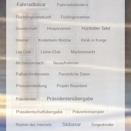
Fahrradbasar
Fahrradständers
Flüchtlingsunterkunft
Frühlingsmarktes
Hospizverein
Hünfelder Tafel
Grundschule
Internet
Kinderheim Motzlar
Klinik in Kongo
Lions-Club
Martinsmarkt
Leo Club
Michelsrombach
Neuaufnahmen
Palliativförderverein
Persönliche Daten
Pressemitteilung
Projekt Rosenbrot
Präsidentenübergabe
Präsidenten
Präsidentschaftübergabe
Präventionsprojekt
Skibasar
Risiken des Internets
Sorgenkinder