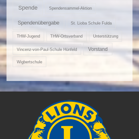
Spende
Spendensammel-Aktion
Spendenübergabe
St. Lioba Schule Fulda
THW-Jugend
THW-Ortsverband
Unterstützung
Vorstand
Vincenz-von-Paul-Schule Hünfeld
Wigbertschule