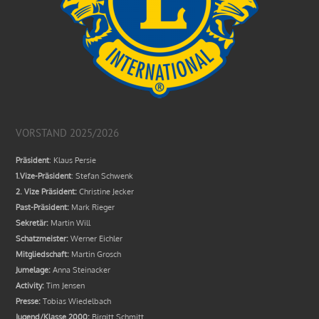
VORSTAND 2025/2026
Präsident
: Klaus Persie
1.Vize-Präsident
: Stefan Schwenk
2. Vize Präsident:
Christine Jecker
Past-Präsident:
Mark Rieger
Sekretär:
Martin Will
Schatzmeister:
Werner Eichler
Mitgliedschaft:
Martin Grosch
Jumelage:
Anna Steinacker
Activity:
Tim Jensen
Presse:
Tobias Wiedelbach
Jugend/Klasse 2000:
Birgitt Schmitt